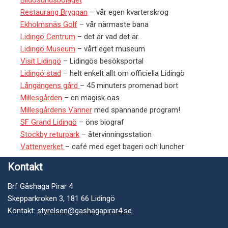
Blidösundsbolaget
Restaurang Bryggan
– vår egen kvarterskrog
Ekholmsnäs Golf
– vår närmaste bana
Lidingö Centrum
– det är vad det är…
Lidingö Museum
– vårt eget museum
Visit Lidingö
– Lidingös besöksportal
Lidingö stad
– helt enkelt allt om officiella Lidingö
Långängens gård
– 45 minuters promenad bort
Millesgården
– en magisk oas
Millesgårdens Vänner
med spännande program!
SF Grand Lidingö
– öns biograf
Stockby returpark
– återvinningsstation
Vattenverket
– café med eget bageri och luncher
Kontakt
Brf Gåshaga Pirar 4
Skepparkroken 3, 181 66 Lidingö
Kontakt:
styrelsen@gashagapirar4.se