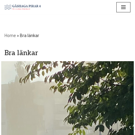
Hoppa
till
innehåll
Home
»
Bra länkar
Bra länkar