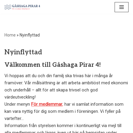
Hoppa
till
innehåll
Home
»
Nyinflyttad
Nyinflyttad
Välkommen till Gåshaga Pirar 4!
Vi hoppas att du och din familj ska trivas här i många år
framöver. Vår målsättning är att arbeta ambitiöst med ekonomi
och underhåll – allt för att skapa trivsel och god
värdeutveckling!
Under menyn
För medlemmar
,
har vi samlat information som
kan vara nyttig för dig som medlem i föreningen. Vi fyller på
vartefter…
Information från styrelsen kommer i kontinuerligt via mejl till
alla medlemmar och läggs även ut här på hemsidan under