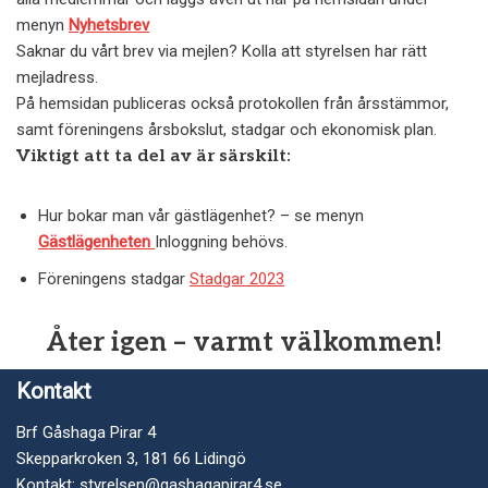
menyn
Nyhetsbrev
Saknar du vårt brev via mejlen? Kolla att styrelsen har rätt
mejladress.
På hemsidan publiceras också protokollen från årsstämmor,
samt föreningens årsbokslut, stadgar och ekonomisk plan.
Viktigt att ta del av är särskilt:
Hur bokar man vår gästlägenhet? – se menyn
Gästlägenheten
Inloggning behövs.
Föreningens stadgar
Stadgar 2023
Åter igen – varmt välkommen!
Kontakt
Brf Gåshaga Pirar 4
Skepparkroken 3, 181 66 Lidingö
Kontakt:
styrelsen@gashagapirar4.se