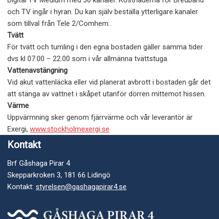
Digital TV Medium med 36 kanaler. Kostnaderna för Bredband
och TV ingår i hyran. Du kan själv beställa ytterligare kanaler
som tillval från Tele 2/Comhem..
Tvätt
För tvätt och tumling i den egna bostaden gäller samma tider
dvs kl 07.00 – 22.00 som i vår allmänna tvättstuga.
Vattenavstängning
Vid akut vattenläcka eller vid planerat avbrott i bostaden går det
att stänga av vattnet i skåpet utanför dörren mittemot hissen.
Värme
Uppvärmning sker genom fjärrvärme och vår leverantör är
Exergi,
www.stockholmexergi.se
Kontakt
Brf Gåshaga Pirar 4
Skepparkroken 3, 181 66 Lidingö
Kontakt:
styrelsen@gashagapirar4.se