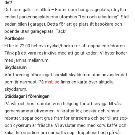
det!
Det som gäller är alltså – För er som har garageplats, utnyttja
endast parkeringsplatserna utomhus ”för i och urlastning”. Ställ
sedan bilen i garaget. Detta för att ge plats åt besökare och
boende utan garageplats. Tack!
Portkoder
Efter kl 22.00 behövs nyckel/bricka för att öppna entrédörren.
Tänk på att vara restriktiva med att ge ut koden. Vi byter koder
med jämna mellanrum.
Skyddsrum
Vår förening tillhör inget särskilt skyddsrum utan använder det
som är närmast. På
msb.se
finns en karta över aktuella
skyddsrum.
Städdagar i föreningen
På vår och höst samlas vi en helgdag för att snygga till våra
gemensamma utrymmen. Vi krattar löv, beskär och rensar
rabatter, sopar bort grus framför entréerna och ser till att sop-
och cykelrum är fräscha. Vi avslutar med med korv, kaffe och
kaka. Information om när sätts upp i trapphuset och på vår