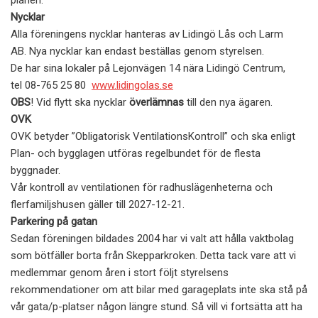
planen.
Nycklar
Alla föreningens nycklar hanteras av Lidingö Lås och Larm
AB. Nya nycklar kan endast beställas genom styrelsen.
De har sina lokaler på Lejonvägen 14 nära Lidingö Centrum,
tel 08-765 25 80
www.lidingolas.se
OBS
! Vid flytt ska nycklar
överlämnas
till den nya ägaren.
OVK
OVK betyder ”Obligatorisk VentilationsKontroll” och ska enligt
Plan- och bygglagen utföras regelbundet för de flesta
byggnader.
Vår kontroll av ventilationen för radhuslägenheterna och
flerfamiljshusen gäller till 2027-12-21.
Parkering på gatan
Sedan föreningen bildades 2004 har vi valt att hålla vaktbolag
som bötfäller borta från Skepparkroken. Detta tack vare att vi
medlemmar genom åren i stort följt styrelsens
rekommendationer om att bilar med garageplats inte ska stå på
vår gata/p-platser någon längre stund. Så vill vi fortsätta att ha