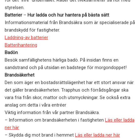
för det ”inre” underhållet. Råder det tveksamheter så hör med
styrelsen.
Batterier
–
Hur ladda och hur hantera på bästa sätt
Informationsmaterial från Brandsäkra som är specialiserade på
brandskydd för fastigheter.
Laddning-av batterier
Batterihantering
Badön
Besök samfällighetens härliga badö. På insidan finns en
sandstrand och på utsidan en badstege för morgondoppet!
Brandsäkerhet
Den som äger en bostadsrättslägenhet har ett stort ansvar när
det gäller brandsäkerheten. Trapphus och förrådsgångar ska
vara fria från skor, mattor och utsmyckningar. Se också extra
anslag om detta i våra entréer
Viktig information från vår partner Brandsäkra.
– Information om brandsäkerheten i fastigheten
Läs eller ladda
ner här
– Skydda dig mot brand i hemmet
Läs eller ladda ner här