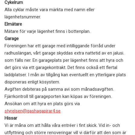
Cykelrum
Alla cyklar måste vara märkta med namn eller
lägenhetsnummer.
Elmätare
Mätare för varje lägenhet finns i bottenplan.
Garage
Föreningen har ett garage med intilliggande förråd under
radhuslängan, vårt garage skyddas extra nattetid av en jalusi.
som fälls ner. En garageplats per lägenhet finns att hyra och
det görs via ett garagekontrakt. Det finns också ett flertal
laddplatser. I mån av tillgång kan eventuellt en ytterligare plats
disponeras enligt kösystem.
Avgiften debiteras på samma avi som månadsavgiften.
Fjärrkontroll till garageporten kan köpas av föreningen.
Ansökan om att hyra en plats görs via
styrelsen@gashagapirar4.se
Hissar
Vi är måna om att hålla våra entréer i fint skick. Vid in- och
utflyttning och större renoveringar vill vi därför att den som är