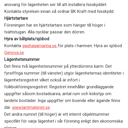
ansvarig för lägenheten ser till att installera hisskyddet.
Kontakta styrelsen innan så ordnar BK Kraft med hisskydd.
Hjärtstartare
Föreningen har en hjärtstartare som hänger till höger i
tvättstugan. Alla nycklar passar den dörren.
Hyra av båtplats/sjöbod
Kontakta
gashagamarina.se
för plats i hamnen. Hyra av sjöbod
Genova.se
Lägenhetsnummer
Det finns två lägenhetsnummer på ytterdörrens karm. Det
fyrsiffriga nummer (till vänster) utgör lägenheternas identiteter i
lägenhetsregistret vilket också är infört i
folkbokföringsregistret. Registret innehåller grundläggande
uppgifter såsom bostadsarea, antal rum och kökstyp om
landets bostäder.
Inga uppgifter om boende eller ägande finns
där.
www.lantmateriet.se
Det andra numret (till höger) är ett internt objektnummer
specifikt för varje lägenhet i vår förening enligt den ekonomiska