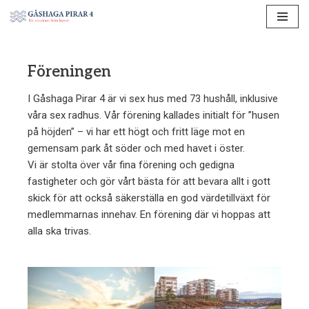
Hoppa
till
Föreningen
innehåll
I Gåshaga Pirar 4 är vi sex hus med 73 hushåll, inklusive
våra sex radhus. Vår förening kallades initialt för ”husen
på höjden” – vi har ett högt och fritt läge mot en
gemensam park åt söder och med havet i öster.
Vi är stolta över vår fina förening och gedigna
fastigheter och gör vårt bästa för att bevara allt i gott
skick för att också säkerställa en god värdetillväxt för
medlemmarnas innehav. En förening där vi hoppas att
alla ska trivas.