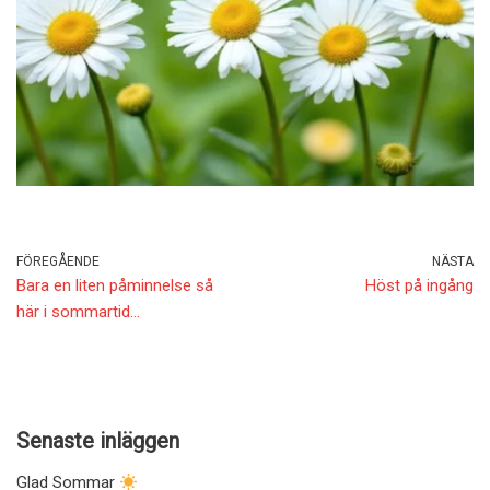
FÖREGÅENDE
NÄSTA
Bara en liten påminnelse så
Höst på ingång
här i sommartid…
Senaste inläggen
Glad Sommar